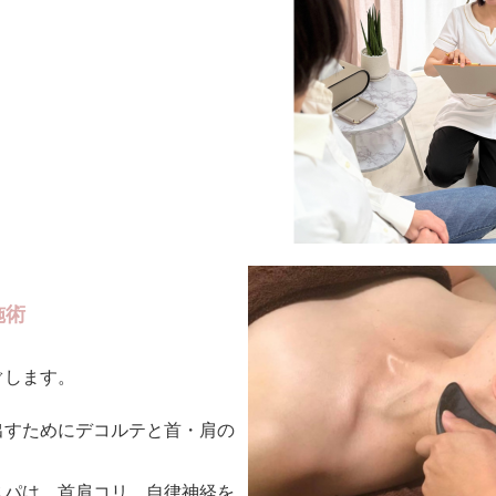
。
施術
ぐします。
出すためにデコルテと首・肩の
スパは、首肩コリ、自律神経を