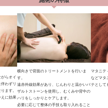
横向きで背面のトリートメントを行いま
マタニテ
ながらオイ
す。
などマタ
は伴わずリ
遠赤外線効果があり、じんわりと温かいバ
テとして
なります。
ザルトストーンを使用し、むくみや背中の
冷えに効果
ハリをしっかりとケアします。
必要に応じて整体の手技も取り入れること